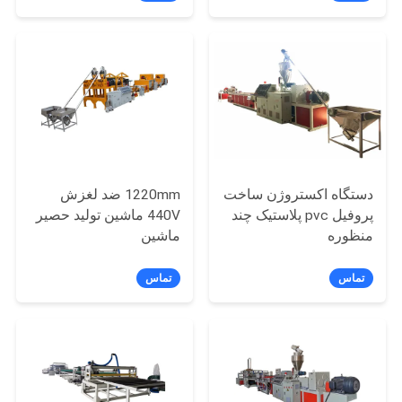
درخواست
نقل
قول
SITEMAP
حریم
دستگاه اکستروژن ساخت
1220mm ضد لغزش
پروفیل pvc پلاستیک چند
440V ماشین تولید حصیر
خصوصی
منظوره
ماشین
تماس
تماس