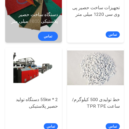
کارخانه
تجهیزات ساخت حصیر پی
وی سی 1220 میلی متر
دستگاه ساخت حصیر
کنترل
پلاستیکی 1800 میلی متر
کیفیت
تماس
تماس
تماس
با
ما
اخبار
خط تولیدی 500 کیلوگرم/
55kw * 2 دستگاه تولید
پرونده
ساعت TPR TPE
حصیر پلاستیکی
ها
تماس
تماس