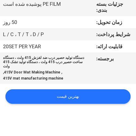
کارخانه
جزئیات بسته
PE FILM پوشیده شده است
بندی:
کنترل
زمان تحویل:
50 روز
کیفیت
شرایط پرداخت:
L / C ، T / T ، D / P
قابلیت ارائه:
20SET PER YEAR
تماس
برجسته:
دستگاه تولید حصیر درب ضد لغزش 415 ولت ، دستگاه
با
ساخت حصیر درب 415 ولت ، دستگاه تولید تشک 415
ولت
,
,
ما
415V Door Mat Making Machine
415V mat manufacturing machine
اخبار
بهترین قیمت
پرونده
ها