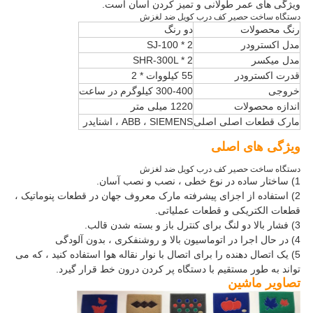
ویژگی های عمر طولانی و تمیز کردن آسان است.
دستگاه ساخت حصیر کف درب کویل ضد لغزش
رنگ محصولات
دو رنگ
مدل اکسترودر
SJ-100 * 2
مدل میکسر
SHR-300L * 2
قدرت اکسترودر
55 کیلووات * 2
خروجی
300-400 کیلوگرم در ساعت
اندازه محصولات
1220 میلی متر
مارک قطعات اصلی اصلی
ABB ، SIEMENS ، اشنایدر
ویژگی های اصلی
دستگاه ساخت حصیر کف درب کویل ضد لغزش
1) ساختار ساده در نوع خطی ، نصب و نصب آسان.
2) استفاده از اجزای پیشرفته مارک معروف جهان در قطعات پنوماتیک ،
قطعات الکتریکی و قطعات عملیاتی.
3) فشار بالا دو لنگ برای کنترل باز و بسته شدن قالب.
4) در حال اجرا در اتوماسیون بالا و روشنفکری ، بدون آلودگی
5) یک اتصال دهنده را برای اتصال با نوار نقاله هوا استفاده کنید ، که می
تواند به طور مستقیم با دستگاه پر کردن درون خط قرار گیرد.
تصاویر ماشین