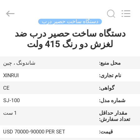
supplier.
Copyright
©
2020
-
دستگاه ساخت حصیر درب
2026
Qingdao
Xinrui
دستگاه ساخت حصیر درب ضد
خانه
Plastic
Machinery
لغزش دو رنگ 415 ولت
Co.,
Ltd..
All
محصولات
Rights
Reserved.
محل منبع:
شاندونگ ، چین
Developed
by
ویدیو
ECER
نام تجاری:
XINRUI
گواهی:
CE
درباره
شماره مدل:
SJ-100
ما
مقدار حداقل
1 ست
تعداد سفارش:
بازدید
قیمت:
USD 70000-90000 PER SET
از