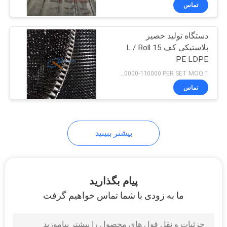
کارخانه
تماس
دستگاه تولید حصیر
کنترل
پلاستیکی کف 15 L / Roll
کیفیت
PE LDPE
USD100000-110000 PER SET MOQ:1 ست
تماس
تماس
با
ما
بیشتر ببینید
اخبار
پیام بگذارید
پرونده
ما به زودی با شما تماس خواهیم گرفت
ها