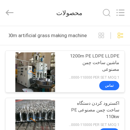
©
2020
-
محصولات
2025
Qingdao
Xinrui
Plastic
خانه
Machinery
Co.,
1200m artificial grass making machine ساخت آنلاین
Ltd..
All
Rights
محصولات
Reserved.
Developed
1200m PE LDPE LLDPE
by
ECER
ماشین ساخت چمن
ویدیو
مصنوعی
USD100000-110000 PER SET MOQ:1 ست
درباره
تماس
ما
اکسترود کردن دستگاه
ساخت چمن مصنوعی PE
بازدید
110kw
از
USD100000-110000 PER SET MOQ:1 ست