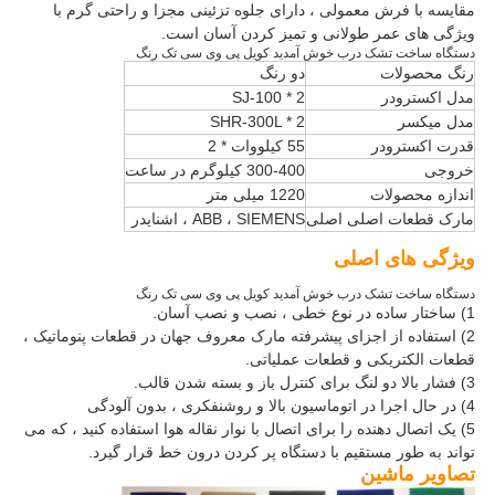
مقایسه با فرش معمولی ، دارای جلوه تزئینی مجزا و راحتی گرم با
ویژگی های عمر طولانی و تمیز کردن آسان است.
دستگاه ساخت تشک درب خوش آمدید کویل پی وی سی تک رنگ
رنگ محصولات
دو رنگ
مدل اکسترودر
SJ-100 * 2
مدل میکسر
SHR-300L * 2
قدرت اکسترودر
55 کیلووات * 2
خروجی
300-400 کیلوگرم در ساعت
اندازه محصولات
1220 میلی متر
مارک قطعات اصلی اصلی
ABB ، SIEMENS ، اشنایدر
ویژگی های اصلی
دستگاه ساخت تشک درب خوش آمدید کویل پی وی سی تک رنگ
1) ساختار ساده در نوع خطی ، نصب و نصب آسان.
2) استفاده از اجزای پیشرفته مارک معروف جهان در قطعات پنوماتیک ،
قطعات الکتریکی و قطعات عملیاتی.
3) فشار بالا دو لنگ برای کنترل باز و بسته شدن قالب.
4) در حال اجرا در اتوماسیون بالا و روشنفکری ، بدون آلودگی
5) یک اتصال دهنده را برای اتصال با نوار نقاله هوا استفاده کنید ، که می
تواند به طور مستقیم با دستگاه پر کردن درون خط قرار گیرد.
تصاویر ماشین