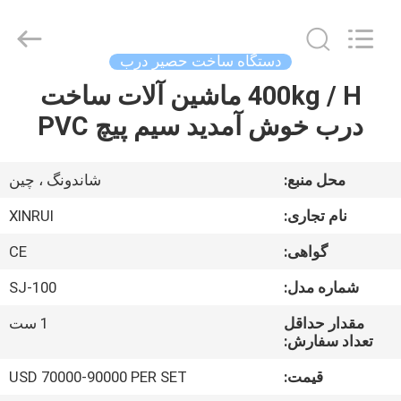
supplier.
Copyright
©
2020
-
دستگاه ساخت حصیر درب
2026
Qingdao
Xinrui
400kg / H ماشین آلات ساخت
خانه
Plastic
Machinery
درب خوش آمدید سیم پیچ PVC
Co.,
Ltd..
All
محصولات
Rights
Reserved.
محل منبع:
شاندونگ ، چین
Developed
by
ویدیو
ECER
نام تجاری:
XINRUI
گواهی:
CE
درباره
شماره مدل:
SJ-100
ما
مقدار حداقل
1 ست
تعداد سفارش:
بازدید
قیمت:
USD 70000-90000 PER SET
از