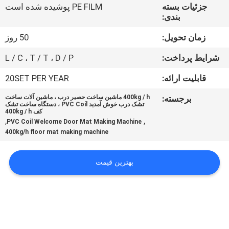
کارخانه
جزئیات بسته
PE FILM پوشیده شده است
بندی:
کنترل
زمان تحویل:
50 روز
کیفیت
شرایط پرداخت:
L / C ، T / T ، D / P
قابلیت ارائه:
20SET PER YEAR
تماس
برجسته:
400kg / h ماشین ساخت حصیر درب ، ماشین آلات ساخت
با
تشک درب خوش آمدید PVC Coil ، دستگاه ساخت تشک
کف 400kg / h
,
,
ما
PVC Coil Welcome Door Mat Making Machine
400kg/h floor mat making machine
اخبار
بهترین قیمت
پرونده
ها