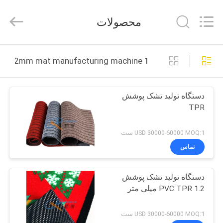
©
2020
-
محصولات
2026
Qingdao
Xinrui
Plastic
خانه
Machinery
Co.,
1 2mm mat manufacturing machine ساخت آنلاین
Ltd..
All
Rights
محصولات
Reserved.
Developed
دستگاه تولید تشک پوشش
by
ECER
TPR
ویدیو
USD 30000-60000 MOQ:1 ست
درباره
تماس
ما
دستگاه تولید تشک پوشش
PVC TPR 1.2 میلی متر
بازدید
از
USD 30000-60000 MOQ:1 ست