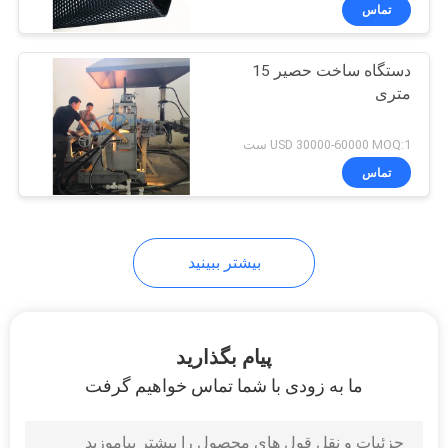
کارخانه
تماس
دستگاه ساخت حصیر 15
کنترل
متری
کیفیت
USD 30000-60000 MOQ:1 ست
تماس
تماس
با
ما
بیشتر ببینید
اخبار
پیام بگذارید
پرونده
ما به زودی با شما تماس خواهیم گرفت
ها