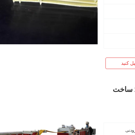
یل کنید
آب بندی نرم 200mm 0.5MPa PVC ساخت