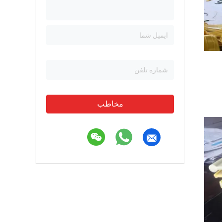
مخاطب