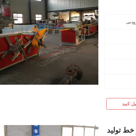
یل کنید
H 2 میلی متر خط تولید