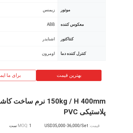
موتور
زیمنس
معکوس کننده
ABB
کنتاکتور
اشنایدر
کنترل کننده دما
اومرون
بهترین قیمت
برای ما ایم
150kg / H 400mm نرم ساخت
پلاستیکی PVC
قیمت:
USD35,000-36,000/Set
1 ست
MOQ: