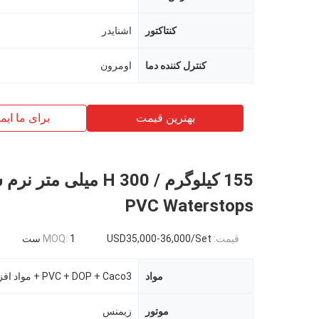
کنتاکتور
اشنایدر
کنترل کننده دما
اومرون
بهترین قیمت
برای ما ایم
155 کیلوگرم / H 300 میلی م
PVC Waterstops
قیمت:
USD35,000-36,000/Set
1 ست
MOQ:
مواد
PVC + DOP + Caco3 + مواد افزودنی
موتور
زیمنس