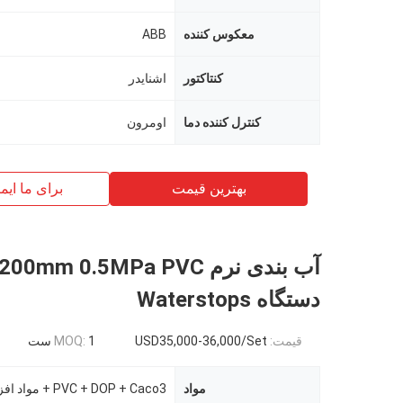
معکوس کننده
ABB
کنتاکتور
اشنایدر
کنترل کننده دما
اومرون
بهترین قیمت
برای ما ایم
دستگاه Waterstops
قیمت:
USD35,000-36,000/Set
1 ست
MOQ:
مواد
PVC + DOP + Caco3 + مواد افزودنی