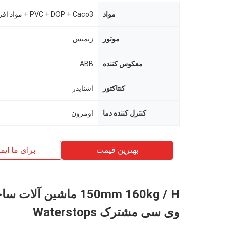
مواد
PVC + DOP + Caco3 + مواد افزودنی
موتور
زیمنس
معکوس کننده
ABB
کنتاکتور
اشنایدر
کنترل کننده دما
اومرون
بهترین قیمت
برای ما ایم
150mm 160kg / H ماشین آل
وی سی مشترک Waterstops