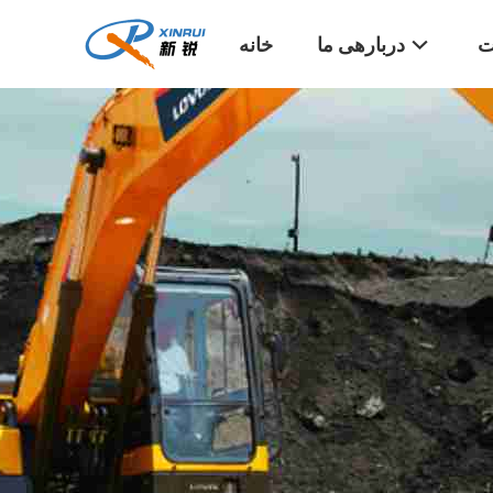
ت
دربارهی ما
خانه