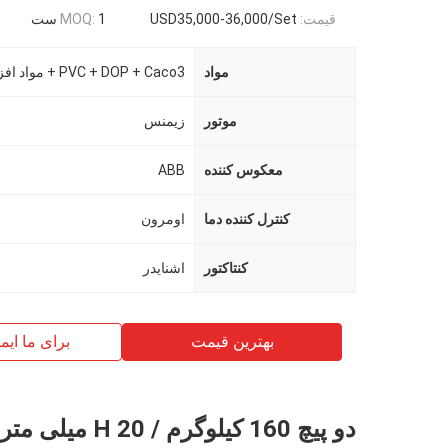
قیمت:
USD35,000-36,000/Set
1 ست
MOQ:
مواد
PVC + DOP + Caco3 + مواد افزودنی
موتور
زیمنس
معکوس کننده
ABB
کنترل کننده دما
اومرون
کنتاکتور
اشنایدر
بهترین قیمت
برای ما ایم
دو پیچ 160 کیلوگرم / 0