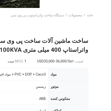
خانه
/
محصولات
/
دستگاه ساخت واتراستوپ پی وی سی
ساخت ماشین آلات ساخت پی وی س
واتراستاپ 400 میلی متری 100KVA
قیمت:
USD35,000-36,000/Set
1 ست
MOQ:
مواد
PVC + DOP + Caco3 + مواد افزودنی
موتور
زیمنس
معکوس کننده
ABB
کنتاکتور
اشنایدر