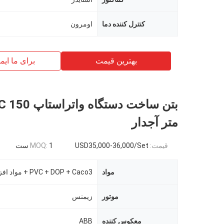
کنترل کننده دما
اومرون
بهترین قیمت
برای ما ایم
متر آجدار
قیمت:
USD35,000-36,000/Set
1 ست
MOQ:
مواد
PVC + DOP + Caco3 + مواد افزودنی
موتور
زیمنس
معکوس کننده
ABB