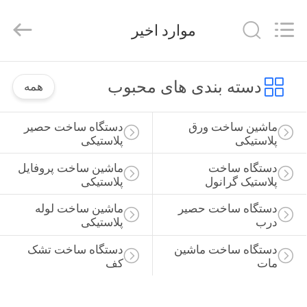
©
2020
-
موارد اخیر
2026
Qingdao
Xinrui
Plastic
خانه
Machinery
Co.,
دسته بندی های محبوب
همه
Ltd..
All
Rights
محصولات
Reserved.
Developed
ماشین ساخت ورق 
دستگاه ساخت حصیر 
by
پلاستیکی
پلاستیکی
ECER
ویدیو
دستگاه ساخت 
ماشین ساخت پروفایل 
پلاستیک گرانول
پلاستیکی
درباره
دستگاه ساخت حصیر 
ماشین ساخت لوله 
درب
پلاستیکی
ما
دستگاه ساخت ماشین 
دستگاه ساخت تشک 
مات
کف
بازدید
از