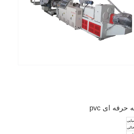
فه ای pvc
خالی