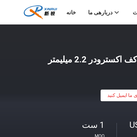
ت
دربارهی ما
خانه
رودر 2.2 میلیمتر
ی ما ایمیل کنید
U
1 ست
MOQ