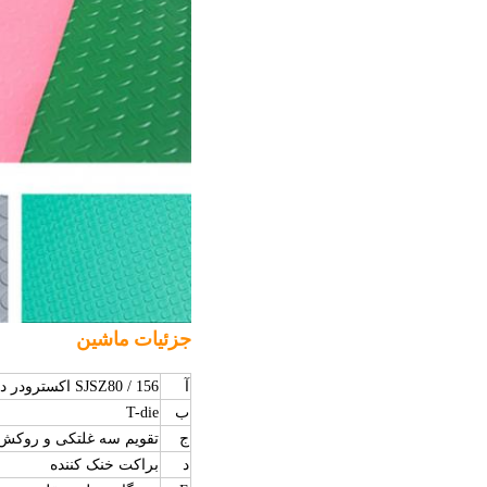
جزئیات ماشین
آ
SJSZ80 / 156 اکسترودر دوتایی مخروطی
ب
T-die
ج
تقویم سه غلتکی و روکش 
د
براکت خنک کننده