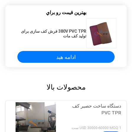
بهترين قيمت رو براي
380V PVC TPR فرش کف سازی برای
تولید کف مات
ادامه هید
محصولات بالا
دستگاه ساخت حصیر کف
PVC TPR
USD 30000-60000 MOQ:1 ست