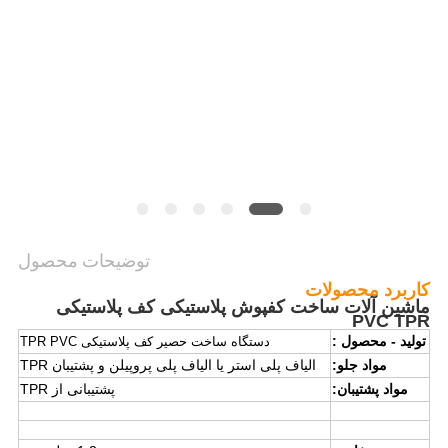
درخواست
نقل
قول
نقشه
سایت
حریم
توضیحات محصول
خصوصی
کاربرد محصولات
ماشین آلات ساخت کفپوش پلاستیکی کف پلاستیکی
PVC TPR
تولید - محصول :
دستگاه ساخت حصیر کف پلاستیکی TPR PVC
مواد جلو:
الیاف پلی استر یا الیاف پلی پروپیلن و پشتیبان TPR
مواد پشتیبان:
پشتیبانی از TPR