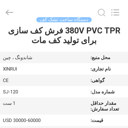
Copyright
©
2020
-
2026
دستگاه ساخت تشک کف
Qingdao
Xinrui
380V PVC TPR فرش کف سازی
خانه
Plastic
Machinery
Co.,
برای تولید کف مات
Ltd..
All
محصولات
Rights
Reserved.
Developed
محل منبع:
شاندونگ ، چین
by
ECER
ویدیو
نام تجاری:
XINRUI
گواهی:
CE
درباره
شماره مدل:
SJ-120
ما
مقدار حداقل
1 ست
تعداد سفارش:
بازدید
قیمت:
USD 30000-60000
از