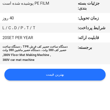
کارخانه
جزئیات بسته
PE FILM پوشیده شده است
بندی:
کنترل
زمان تحویل:
40 روز
کیفیت
شرایط پرداخت:
L / C ، D / P ، T / T
قابلیت ارائه:
20SET PER YEAR
تماس
برجسته:
دستگاه ساخت حصیر کف فرش TPR ، دستگاه ساخت
با
حصیر کف 380 ولت ، دستگاه حصیر ماشین 380 ولت
,
,
380V Floor Mat Making Machine
ما
380V car mat machine
اخبار
بهترین قیمت
پرونده
ها