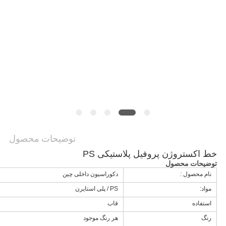
درخواست
نقل
قول
نقشه
سایت
حریم
توضیحات محصول
خصوصی
خط اکستروژن پروفیل پلاستیکی PS
توضیحات محصول
نام محصول :
دکوراسیون داخلی چین
مواد:
PS / پلی استایرن
استفاده
قاب
رنگ
هر رنگ موجود