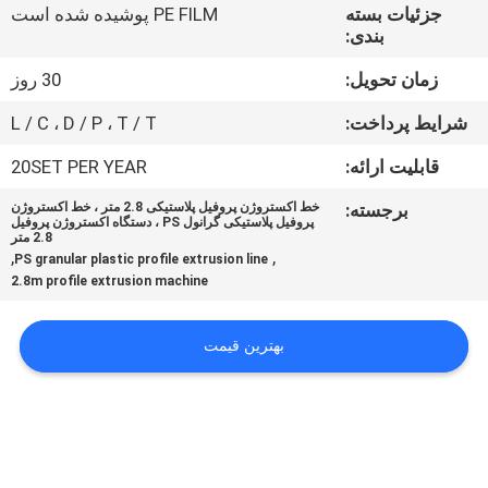
کارخانه
جزئیات بسته
PE FILM پوشیده شده است
بندی:
کنترل
زمان تحویل:
30 روز
کیفیت
شرایط پرداخت:
L / C ، D / P ، T / T
قابلیت ارائه:
20SET PER YEAR
تماس
برجسته:
خط اکستروژن پروفیل پلاستیکی 2.8 متر ، خط اکستروژن
با
پروفیل پلاستیکی گرانول PS ، دستگاه اکستروژن پروفیل
2.8 متر
,
,
ما
PS granular plastic profile extrusion line
2.8m profile extrusion machine
اخبار
بهترین قیمت
پرونده
ها