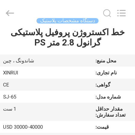
Copyright
©
2020
-
2026
دستگاه مشخصات پلاستیک
Qingdao
Xinrui
Plastic
خط اکستروژن پروفیل پلاستیکی
خانه
Machinery
Co.,
گرانول 2.8 متر PS
Ltd..
All
Rights
محصولات
Reserved.
Developed
محل منبع:
شاندونگ ، چین
by
ECER
ویدیو
نام تجاری:
XINRUI
گواهی:
CE
درباره
شماره مدل:
SJ-65
ما
مقدار حداقل
1 ست
تعداد سفارش:
بازدید
قیمت:
USD 30000-40000
از