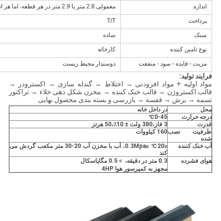
اندازه
معمولی 2.8 متر یا 2.9 متر در هر قطعه، اما هر اندازه موجود است
پرداخت
T/T
سبک
ساده
نوع تامین کننده
کارخانه
مزیت - فایده - سود - منفعت
دوستدار محیط زیست
فرایند تولید:
مواد اولیه + مواد افزودنی → اختلاط → گندله سازی → اکسترودر →
قالب اکستروژن → قالب خنک کننده → مخزن شکل دهی خلاء → تراکتور
تسمه → برش → قفسه → بازرسی و بسته بندی محصول نهایی
محل
در داخل خانه
درجه حرارت
0-45
℃
قدرت
3 فاز
،
380 ولت ± 10٪
،
50 هرتز
ظرفیت نصب
160 کیلووات
شده
آب خنک کننده
≤20
℃
≥0.3Mpa، آب با مخزن آب 20-30 متر مکعب گردش می
کند
هوای فشرده
0.3 متر در دقیقه،
＞
0.5 مگاپاسکال
مجهز به کمپرسور هوا 4HP